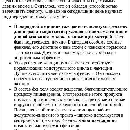
Целебные свойства фенхеля были известны еще с самых
давних времен. Считалось, что он обладал способностью
вылечивать слепоту. Однако на сегодняшний день научных
подтверждений этому факту нет.
В народной медицине уже давно используют фенхель
для нормализации менструального цикла у женщин и
для образования молока у кормящих матерей
. Этот
факт подтвержден научно. Благодаря особому составу
фенхеля, его действие очень схоже с женским гормоном
– эстрогеном. Другими словами, фенхель обладает
эстрогенным эффектом.
Употребление женщинами фенхеля способствует
нормализации менструального цикла и лактации.
Лучше всего пить чай из семян фенхеля. Он поможет
облегчить и наступление и протекания климакса у
женщин.
В состав фенхеля входят вещества, благоприятствующие
процессу пищеварения. Употребление этого продукта
поможет при кишечных коликах, гастрите, метеоризме
и других проблемах с желудочно-кишечной системой.
Последнее свойство фенхеля – помощь в работе
желудочно-кишечного тракта – широко используется в
материнской практике. Именно
малышам хорошо
помогает чай из семян фенхеля.