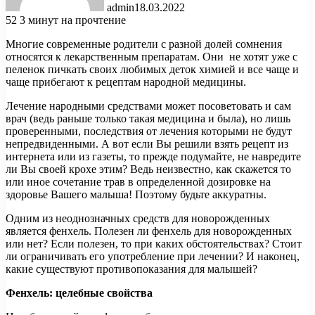
admin
18.03.2022
52
3 минут на прочтение
Многие современные родители с разной долей сомнения
относятся к лекарственным препаратам. Они не хотят уже с
пеленок пичкать своих любимых деток химией и все чаще и
чаще прибегают к рецептам народной медицины.
Лечение народными средствами может посоветовать и сам
врач
(ведь раньше только такая медицина и была), но лишь
проверенными, последствия от лечения которыми не будут
непредвиденными. А вот если Вы решили взять рецепт из
интернета или из газеты, то прежде подумайте, не навредите
ли Вы своей крохе этим? Ведь неизвестно, как скажется то
или иное сочетание трав в определенной дозировке на
здоровье Вашего малыша! Поэтому будьте аккуратны.
Одним из неоднозначных средств для новорожденных
является фенхель. Полезен ли фенхель для новорожденных
или нет? Если полезен, то при каких обстоятельствах? Стоит
ли ограничивать его употребление при лечении? И наконец,
какие существуют противопоказания для малышей?
Фенхель: целебные свойства