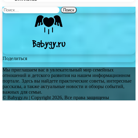
Найти:
Поделиться
Мы приглашаем вас в увлекательный мир семейных
отношений и детского развития на нашем информационном
портале. Здесь вы найдете практические советы, интересные
рассказы, а также актуальные новости и обзоры событий,
важных для семьи.
© Babygy.ru | Copyright 2026, Все права защищены
Facebook
Twitter
WhatsApp
Telegram
Back
to
top
button