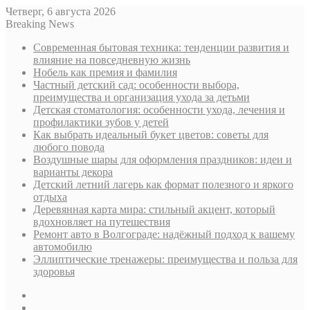
Четверг, 6 августа 2026
Breaking News
Современная бытовая техника: тенденции развития и
влияние на повседневную жизнь
Нобель как премия и фамилия
Частный детский сад: особенности выбора,
преимущества и организация ухода за детьми
Детская стоматология: особенности ухода, лечения и
профилактики зубов у детей
Как выбрать идеальный букет цветов: советы для
любого повода
Воздушные шары для оформления праздников: идеи и
варианты декора
Детский летний лагерь как формат полезного и яркого
отдыха
Деревянная карта мира: стильный акцент, который
вдохновляет на путешествия
Ремонт авто в Волгограде: надёжный подход к вашему
автомобилю
Эллиптические тренажеры: преимущества и польза для
здоровья
Sidebar
Случайная