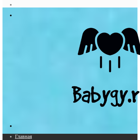
статья
Log
In
Меню
Поиск...
Главная