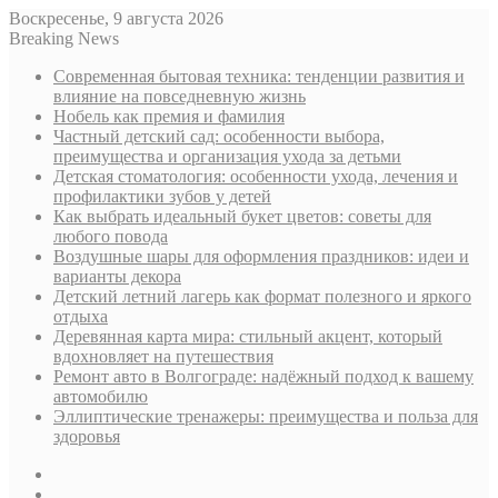
Воскресенье, 9 августа 2026
Breaking News
Современная бытовая техника: тенденции развития и
влияние на повседневную жизнь
Нобель как премия и фамилия
Частный детский сад: особенности выбора,
преимущества и организация ухода за детьми
Детская стоматология: особенности ухода, лечения и
профилактики зубов у детей
Как выбрать идеальный букет цветов: советы для
любого повода
Воздушные шары для оформления праздников: идеи и
варианты декора
Детский летний лагерь как формат полезного и яркого
отдыха
Деревянная карта мира: стильный акцент, который
вдохновляет на путешествия
Ремонт авто в Волгограде: надёжный подход к вашему
автомобилю
Эллиптические тренажеры: преимущества и польза для
здоровья
Sidebar
Случайная