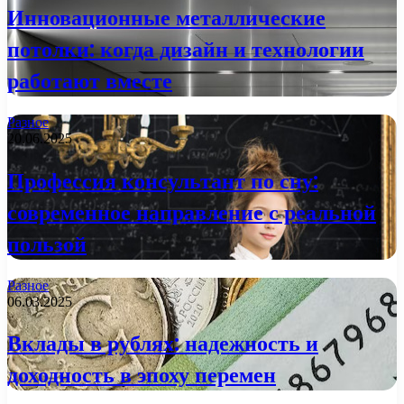
Инновационные металлические
потолки: когда дизайн и технологии
работают вместе
Разное
20.06.2025
Профессия консультант по сну:
современное направление с реальной
пользой
Разное
06.03.2025
Вклады в рублях: надежность и
доходность в эпоху перемен