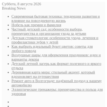
Суббота, 8 августа 2026
Breaking News
Современная бытовая техника: тенденции развития и
влияние на повседневную жизнь
Нобель как премия и фамилия
Частный детский сад: особенности выбора,
преимущества и организация ухода за детьми
Детская стоматология: особенности ухода, лечения и
профилактики зубов у детей
Как выбрать идеальный букет цветов: советы для
любого повода
Воздушные шары для оформления праздников: идеи и
варианты декора
Детский летний лагерь как формат полезного и яркого
отдыха
Деревянная карта мира: стильный акцент, который
вдохновляет на путешествия
Ремонт авто в Волгограде: надёжный подход к вашему
автомобилю
Эллиптические тренажеры: преимущества и польза для
здоровья
Sidebar
Случайная