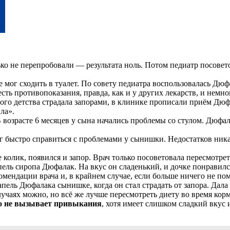
ко не перепробовали — результата ноль. Потом педиатр посовето
е мог сходить в туалет. По совету педиатра воспользовалась Дю
ть противопоказания, правда, как и у других лекарств, и немн
ого детства страдала запорами, в клинике прописали приём Дюфа
ла».
В возрасте 6 месяцев у сына начались проблемы со стулом. Дюфа
 быстро справиться с проблемами у сынишки. Недостатков ника
 колик, появился и запор. Врач только посоветовала пересмотреть
пель сиропа Дюфалак. На вкус он сладенький, и дочке понравился
омендации врача и, в крайнем случае, если больше ничего не пом
пель Дюфалака сынишке, когда он стал страдать от запора. Дала
 случаях можно, но всё же лучше пересмотреть диету во время ко
о не вызывает привыкания
, хотя имеет слишком сладкий вкус 