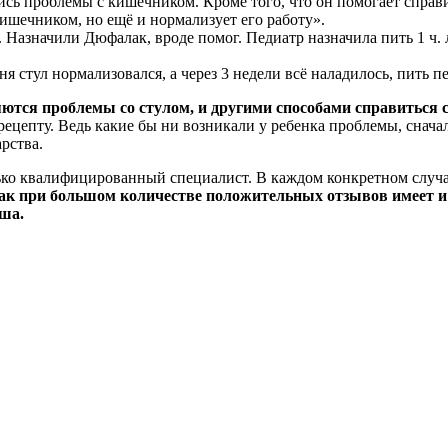
сь проблемы с кишечником. Кроме того, что он помогает справит
кишечником, но ещё и нормализует его работу».
 Назначили Дюфалак, вроде помог. Педиатр назначила пить 1 ч. л
я стул нормализовался, а через 3 недели всё наладилось, пить 
тся проблемы со стулом, и другими способами справиться с
 рецепту. Ведь какие бы ни возникали у ребенка проблемы, снач
рства.
ко квалифицированный специалист. В каждом конкретном случае
к при большом количестве положительных отзывов имеет и н
ыша.