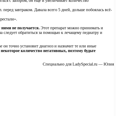
ься с запором, он ещё и увеличивает количество
. перед завтраком. Давала всего 5 дней, дольше побоялась всё-
перестали».
 ними не получается.
Этот препарат можно принимать и
ала следует обратиться за помощью к лечащему педиатру и
 он точно установит диагноз и назначит те или иные
екоторое количество негативных, поэтому будьте
Специально для LadySpecial.ru — Юлия