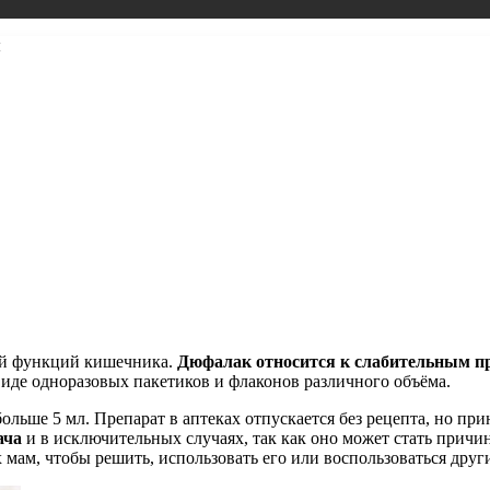
ы
ий функций кишечника.
Дюфалак относится к слабительным п
иде одноразовых пакетиков и флаконов различного объёма.
ше 5 мл. Препарат в аптеках отпускается без рецепта, но прин
ача
и в исключительных случаях, так как оно может стать прич
х мам, чтобы решить, использовать его или воспользоваться д