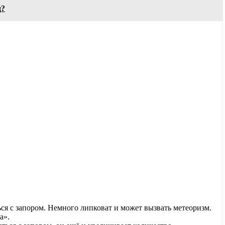
д?
ься с запором. Немного липковат и может вызвать метеоризм.
на».