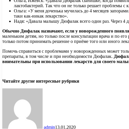
Ольга, Ижевск: «Давала Дюфалак сынишке, когда появили
лактобактерий. Так что он не только решает проблемы с 
Ольга: «У меня доченька мучилась до 4 месяцев запорами.
таки как-никак лекарство».
Надя: «Давала малышу Дюфалак всего один раз. Через 4 дн
Обычно Дюфалак назначают, если у новорожденного появляю
маленьким детям, но только после консультации врача и по его
только потом принимать решение о приёме того или иного лека
Помочь справиться с проблемами у новорожденных может толь
препараты, в том числе и при необходимости Дюфалак.
Дюфала
внимательны при использовании лекарств для своего мал
Читайте другие интересные рубрики
admin
13.01.2020