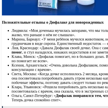
Положительные отзывы о Дюфалаке для новорожденных
Людмила: «Моя доченька мучилась запорами, что мы толь
жалко, что раньше о нём не слышала».
Марина, Барнаул: «У меня ребёнок мучился животиком, н
грудничкам в виде сиропа. Единственный недостаток — ес
Лия, Краснодар: «Давала Дюфалак своей дочке. Она с сам
помог
, и стул наладился, никаких недостатков я не замети
Клава, Минск: «Дюфалак помогает, но в больших дозах. 
но помогает не всем».
Ксения, Архангельск: «Очень довольна Дюфалаком, помог
консультации с врачом».
Света, Москва: «Когда дочке исполнилось 2 месяца, кроме
она посоветовала попробовать давать утром несколько ка
побочные эффекты, поэтому давать следует только по рек
Клара, Ульяновск: «Решила попробовать дать несколько ка
посоветовалась с врачом, она сказала, что в экстренных
Ольга, Санкт-Петербург: «
Дюфалак понравился тем, чт
Теперь дочка спокойно спит».