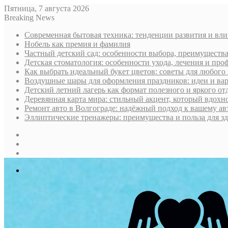
Пятница, 7 августа 2026
Breaking News
Современная бытовая техника: тенденции развития и вл
Нобель как премия и фамилия
Частный детский сад: особенности выбора, преимущества
Детская стоматология: особенности ухода, лечения и про
Как выбрать идеальный букет цветов: советы для любого
Воздушные шары для оформления праздников: идеи и ва
Детский летний лагерь как формат полезного и яркого от
Деревянная карта мира: стильный акцент, который вдохн
Ремонт авто в Волгограде: надёжный подход к вашему а
Эллиптические тренажеры: преимущества и польза для з
Sidebar
Случайная
статья
Log
In
Меню