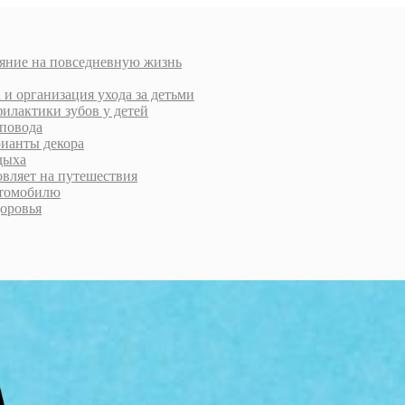
ияние на повседневную жизнь
 и организация ухода за детьми
филактики зубов у детей
 повода
рианты декора
дыха
овляет на путешествия
втомобилю
доровья