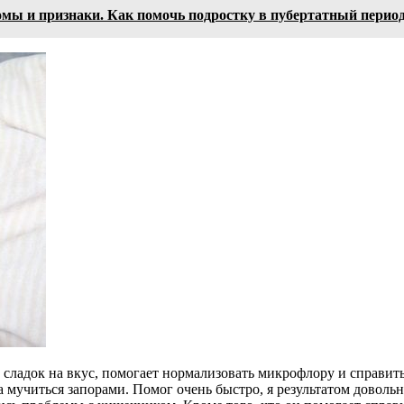
омы и признаки. Как помочь подростку в пубертатный перио
, сладок на вкус, помогает нормализовать микрофлору и справит
а мучиться запорами. Помог очень быстро, я результатом доволь