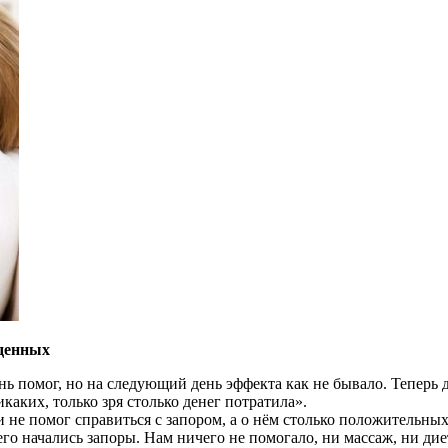
денных
ь помог, но на следующий день эффекта как не бывало. Теперь д
каких, только зря столько денег потратила».
 не помог справиться с запором, а о нём столько положительны
его начались запоры. Нам ничего не помогало, ни массаж, ни ди