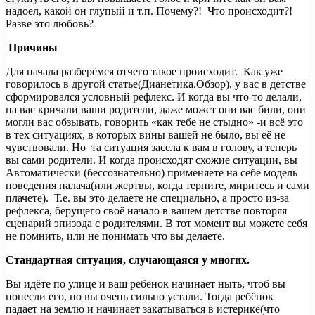
надоел, какой он глупый и т.п. Почему?! Что происходит?!
Разве это любовь?
Причины
Для начала разберёмся отчего такое происходит. Как уже
говорилось в
другой статье(Дианетика.Обзор),
у вас в детстве
сформировался условный рефлекс. И когда вы что-то делали,
на вас кричали ваши родители, даже может они вас били, они
могли вас обзывать, говорить «как тебе не стыдно» -и всё это
в тех ситуациях, в которых вины вашей не было, вы её не
чувствовали. Но та ситуация засела к вам в голову, а теперь
вы сами родители. И когда происходят схожие ситуации, вы
Автоматически (бессознательно) применяете на себе модель
поведения палача(или жертвы, когда терпите, миритесь и сами
плачете). Т.е. вы это делаете не специально, а просто из-за
рефлекса, берущего своё начало в вашем детстве повторяя
сценарий эпизода с родителями. В тот момент вы можете себя
не помнить, или не понимать что вы делаете.
Стандартная ситуация, случающаяся у многих.
Вы идёте по улице и ваш ребёнок начинает ныть, чтоб вы
понесли его, но вы очень сильно устали. Тогда ребёнок
падает на землю и начинает закатываться в истерике(что