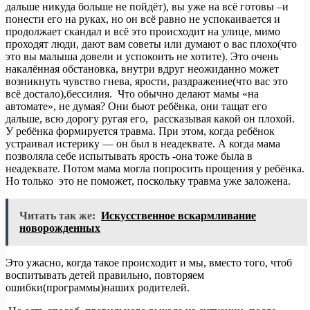
дальше никуда больше не пойдёт), вы уже на всё готовы –и
понести его на руках, но он всё равно не успокаивается и
продолжает скандал и всё это происходит на улице, мимо
проходят люди, дают вам советы или думают о вас плохо(что
это вы малыша довели и успокоить не хотите). Это очень
накалённая обстановка, внутри вдруг неожиданно может
возникнуть чувство гнева, ярости, раздражение(что вас это
всё достало),бессилия. Что обычно делают мамы «на
автомате», не думая? Они бьют ребёнка, они тащат его
дальше, всю дорогу ругая его, рассказывая какой он плохой.
У ребёнка формируется травма. При этом, когда ребёнок
устраивал истерику — он был в неадеквате. А когда мама
позволяла себе испытывать ярость -она тоже была в
неадеквате. Потом мама могла попросить прощения у ребёнка.
Но только это не поможет, поскольку травма уже заложена.
Читать так же:
Искусственное вскармливание
новорожденных
Это ужасно, когда такое происходит и мы, вместо того, чтоб
воспитывать детей правильно, повторяем
ошибки(программы)наших родителей.