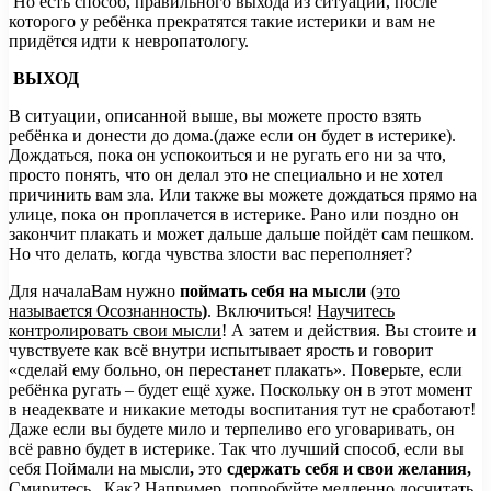
Но есть способ, правильного выхода из ситуации, после
которого у ребёнка прекратятся такие истерики и вам не
придётся идти к невропатологу.
ВЫХОД
В ситуации, описанной выше, вы можете просто взять
ребёнка и донести до дома.(даже если он будет в истерике).
Дождаться, пока он успокоиться и не ругать его ни за что,
просто понять, что он делал это не специально и не хотел
причинить вам зла. Или также вы можете дождаться прямо на
улице, пока он проплачется в истерике. Рано или поздно он
закончит плакать и может дальше дальше пойдёт сам пешком.
Но что делать, когда чувства злости вас переполняет?
Для началаВам нужно
поймать себя на мысли
(это
называется Осознанность
)
. Включиться!
Научитесь
контролировать свои мысли
! А затем и действия. Вы стоите и
чувствуете как всё внутри испытывает ярость и говорит
«сделай ему больно, он перестанет плакать». Поверьте, если
ребёнка ругать – будет ещё хуже. Поскольку он в этот момент
в неадеквате и никакие методы воспитания тут не сработают!
Даже если вы будете мило и терпеливо его уговаривать, он
всё равно будет в истерике. Так что лучший способ, если вы
себя Поймали на мысли
,
это
сдержать себя и свои желания,
Смиритесь. Как? Например, попробуйте медленно досчитать