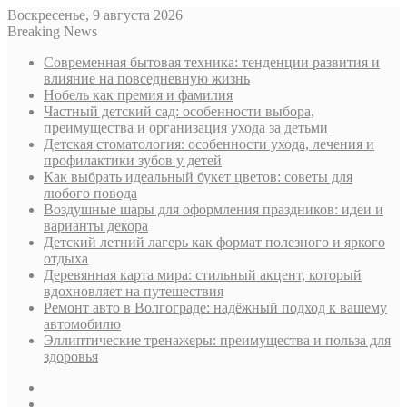
Воскресенье, 9 августа 2026
Breaking News
Современная бытовая техника: тенденции развития и
влияние на повседневную жизнь
Нобель как премия и фамилия
Частный детский сад: особенности выбора,
преимущества и организация ухода за детьми
Детская стоматология: особенности ухода, лечения и
профилактики зубов у детей
Как выбрать идеальный букет цветов: советы для
любого повода
Воздушные шары для оформления праздников: идеи и
варианты декора
Детский летний лагерь как формат полезного и яркого
отдыха
Деревянная карта мира: стильный акцент, который
вдохновляет на путешествия
Ремонт авто в Волгограде: надёжный подход к вашему
автомобилю
Эллиптические тренажеры: преимущества и польза для
здоровья
Sidebar
Случайная