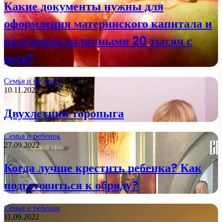
Какие документы нужны для
оформления материнского капитала и
получения наличными 20 тысяч с
него?
Семья и ребенок
10.11.2022
Двухлетний торопыга
Семья и ребенок
27.09.2022
Когда лучше крестить ребенка? Как
подготовиться к обряду?
Семья и ребенок
11.09.2022