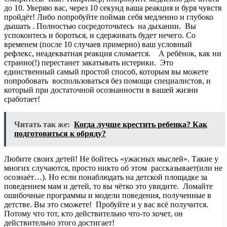
до 10. Уверяю вас, через 10 секунд ваша реакция и буря чувств
пройдёт! Либо попробуйте поймав себя медленно и глубоко
дышать . Полностью сосредоточьтесь на дыхании. Вы
успокоитесь и бороться, и сдерживать будет нечего. Со
временем (после 10 случаев примерно) ваш условный
рефлекс, неадекватная реакция сломается. А ребёнок, как ни
странно(!) перестанет закатывать истерики. Это
единственный самый простой способ, которым вы можете
попробовать воспользоваться без помощи специалистов, и
который при достаточной осознанности в вашей жизни
сработает!
Читать так же:
Когда лучше крестить ребенка? Как
подготовиться к обряду?
Любите своих детей! Не бойтесь «ужасных мыслей». Такие у
многих случаются, просто никто об этом рассказывает(или не
осознаёт…). Но если понаблюдать на детской площадке за
поведением мам и детей, то вы чётко это увидите. Ломайте
ошибочные программы и модели поведения, полученные в
детстве. Вы это сможете! Пробуйте и у вас всё получится.
Потому что тот, кто действительно что-то хочет, он
действительно этого достигает!