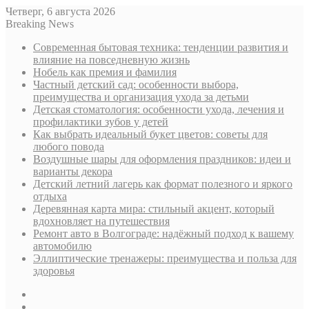
Четверг, 6 августа 2026
Breaking News
Современная бытовая техника: тенденции развития и
влияние на повседневную жизнь
Нобель как премия и фамилия
Частный детский сад: особенности выбора,
преимущества и организация ухода за детьми
Детская стоматология: особенности ухода, лечения и
профилактики зубов у детей
Как выбрать идеальный букет цветов: советы для
любого повода
Воздушные шары для оформления праздников: идеи и
варианты декора
Детский летний лагерь как формат полезного и яркого
отдыха
Деревянная карта мира: стильный акцент, который
вдохновляет на путешествия
Ремонт авто в Волгограде: надёжный подход к вашему
автомобилю
Эллиптические тренажеры: преимущества и польза для
здоровья
Sidebar
Случайная