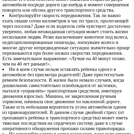
автомобиля посреди дороги где-нибудь в момент совершения
поворота или обгона другого транспортного средства.
Контролируйте скорость передвижения. Так ли важно
ехать свыше сотни километров в час по трассе, пролегающей
через поселок? Даже если водитель себя чувствует достаточно
уверенно, любая неожиданная ситуация может стоить жизни
нескольким людям. Резко выскочившее животное под колеса,
недисциплинированные пешеходы, лопнувшее колесо и
многие другие непредвиденные ситуации значительно проще
переживаются при более низких скоростях передвижения.
Есть замечательное выражение: «Лучше на 40 минут позже,
чем на 40 лет раньше!».
Ни в коем случае нельзя оставлять ребенка одного в
автомобиле без присмотра родителей! Даже пристегнутым
ремнем безопасности. В жизни было немало случаев, когда
дошкольник самостоятельно освобождался от застежки,
пытался «управлять» транспортным средством, имитируя
движения взрослых. Машина, не закрепленная ручным
тормозом, начинала свое движение по наклонной дороге.
Также есть небольшая вероятность угона автомобиля одним
из правонарушителей. В данном случае двойной стресс (от
пропавшего ребенка и транспортного средства) может иметь
тяжелые последствия на сердечную систему даже в случае
оперативного обнаружения пропажи силами правопорядка.
Не оставляйте ключи в замке зажигания, даже если отошли