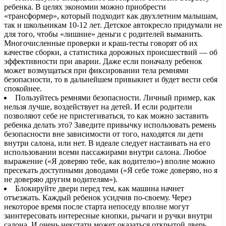
ребенка. В целях экономии можно приобрести
«трансформер», который подходит как двухлетним малышам,
так и школьникам 10-12 лет. Детское автокресло придумали не
для того, чтобы «лишние» деньги с родителей выманить.
Многочисленные проверки и краш-тесты говорят об их
качестве сборки, а статистика дорожных происшествий — об
эффективности при аварии. Даже если поначалу ребенок
может возмущаться при фиксировании тела ремнями
безопасности, то в дальнейшем привыкнет и будет вести себя
спокойнее.
Пользуйтесь ремнями безопасности. Личный пример, как
нельзя лучше, воздействует на детей. И если родители
позволяют себе не пристегиваться, то как можно заставить
ребенка делать это? Заведите привычку использовать ремень
безопасности вне зависимости от того, находятся ли дети
внутри салона, или нет. В идеале следует настаивать на его
использовании всеми пассажирами внутри салона. Любое
выражение («Я доверяю тебе, как водителю») вполне можно
пресекать доступными доводами («Я себе тоже доверяю, но я
не доверяю другим водителям»).
Блокируйте двери перед тем, как машина начнет
отъезжать. Каждый ребенок усидчив по-своему. Через
некоторое время после старта непоседу вполне могут
заинтересовать интересные кнопки, рычаги и ручки внутри
салона. И очень некстати может оказаться открытой дверь