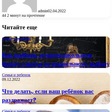
admin
02.04.2022
44
2 минут на прочтение
Читайте еще
Семья и ребенок
08.06.2023
Как выбрать лучшую школьную
форму: советы по правильному выбору
Семья и ребенок
09.12.2022
Что делать, если ваш ребёнок вас
раздражает?
Семья и ребенок