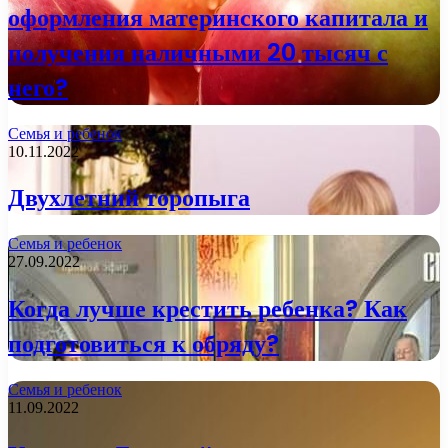
оформления материнского капитала и
получения наличными 20 тысяч с
него?
Семья и ребенок
10.11.2022
Двухлетний торопыга
Семья и ребенок
27.09.2022
Когда лучше крестить ребенка? Как
подготовиться к обряду?
Семья и ребенок
11.09.2022