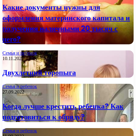
Какие документы нужны для
оформления материнского капитала и
получения наличными 20 тысяч с
него?
Семья и ребенок
10.11.2022
Двухлетний торопыга
Семья и ребенок
27.09.2022
Когда лучше крестить ребенка? Как
подготовиться к обряду?
Семья и ребенок