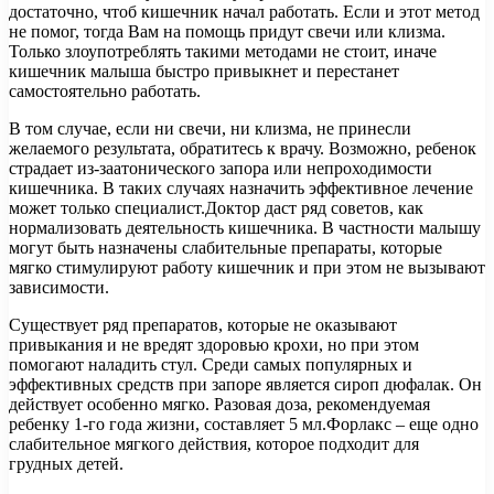
достаточно, чтоб кишечник начал работать. Если и этот метод
не помог, тогда Вам на помощь придут свечи или клизма.
Только злоупотреблять такими методами не стоит, иначе
кишечник малыша быстро привыкнет и перестанет
самостоятельно работать.
В том случае, если ни свечи, ни клизма, не принесли
желаемого результата, обратитесь к врачу. Возможно, ребенок
страдает из-заатонического запора или непроходимости
кишечника. В таких случаях назначить эффективное лечение
может только специалист.Доктор даст ряд советов, как
нормализовать деятельность кишечника. В частности малышу
могут быть назначены слабительные препараты, которые
мягко стимулируют работу кишечник и при этом не вызывают
зависимости.
Существует ряд препаратов, которые не оказывают
привыкания и не вредят здоровью крохи, но при этом
помогают наладить стул. Среди самых популярных и
эффективных средств при запоре является сироп дюфалак. Он
действует особенно мягко. Разовая доза, рекомендуемая
ребенку 1-го года жизни, составляет 5 мл.Форлакс – еще одно
слабительное мягкого действия, которое подходит для
грудных детей.