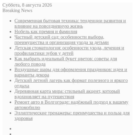
Суббота, 8 августа 2026
Breaking News
Современная бытовая техника: тенденции развития и
влияние на повседневную жизнь
Нобель как премия и фамилия
Частный детский сад: особенности выбора,
преимущества и организация ухода за детьми
Детская стоматология: особенности ухода, лечения и
профилактики зубов у детей
Как выбрать идеальный букет цветов: советы для
любого повода
Воздушные шары для оформления праздников: идеи и
варианты декора
Детский летний лагерь как формат полезного и яркого
отдыха
Деревянная карта мира: стильный акцент, который
вдохновляет на путешествия
Ремонт авто в Волгограде: надёжный подход к вашему
автомобилю
Эллиптические тренажеры: преимущества и польза для
здоровья
Sidebar
Случайная