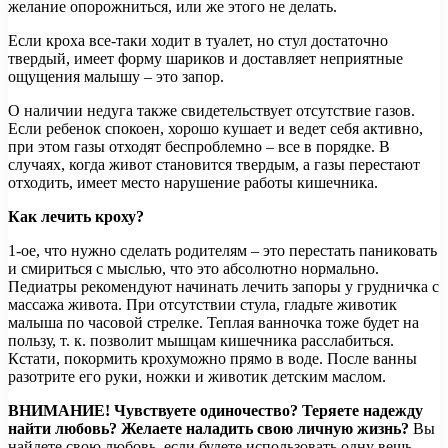
желание опорожниться, или же этого не делать.
Если кроха все-таки ходит в туалет, но стул достаточно
твердый, имеет форму шариков и доставляет неприятные
ощущения малышу – это запор.
О наличии недуга также свидетельствует отсутствие газов.
Если ребенок спокоен, хорошо кушает и ведет себя активно,
при этом газы отходят беспроблемно – все в порядке. В
случаях, когда живот становится твердым, а газы перестают
отходить, имеет место нарушение работы кишечника.
Как лечить кроху?
1-ое, что нужно сделать родителям – это перестать паниковать
и смириться с мыслью, что это абсолютно нормально.
Педиатры рекомендуют начинать лечить запоры у грудничка с
массажа живота. При отсутствии стула, гладьте животик
малыша по часовой стрелке. Теплая ванночка тоже будет на
пользу, т. к. позволит мышцам кишечника расслабиться.
Кстати, покормить крохуможно прямо в воде. После ванны
разотрите его руки, ножки и животик детским маслом.
ВНИМАНИЕ!
Чувствуете одиночество? Теряете надежду
найти любовь? Желаете наладить свою личную жизнь?
Вы
найдете свою любовь, если будете использовать одну вещь