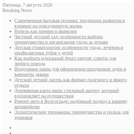
Пятница, 7 августа 2026
Breaking News
Современная бытовая техника: тенденции развития и
влияние на повседневную жизнь
Нобель как премия и фамилия
Частный детский сад: особенности выбора,
преимущества и организация ухода за детьми
Детская стоматология: особенности ухода, лечения и
профилактики зубов у детей
Как выбрать идеальный букет цветов: советы для
любого повода
Воздушные шары для оформления праздников: идеи и
варианты декора
Детский летний лагерь как формат полезного и яркого
отдыха
Деревянная карта мира: стильный акцент, который
вдохновляет на путешествия
Ремонт авто в Волгограде: надёжный подход к вашему
автомобилю
Эллиптические тренажеры: преимущества и польза для
здоровья
Sidebar
Случайная