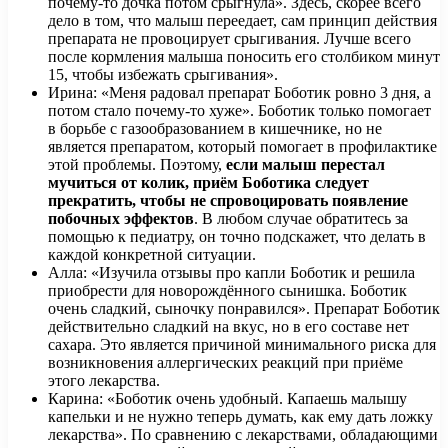
почему-то дочка потом срыгнула». Здесь, скорее всего
дело в том, что малыш переедает, сам принцип действия
препарата не провоцирует срыгивания. Лучше всего
после кормления малыша поносить его столбиком минут
15, чтобы избежать срыгивания».
Ирина: «Меня радовал препарат Боботик ровно 3 дня, а
потом стало почему-то хуже». Боботик только помогает
в борьбе с газообразованием в кишечнике, но не
является препаратом, который помогает в профилактике
этой проблемы. Поэтому,
если малыш перестал
мучиться от колик, приём Боботика следует
прекратить, чтобы не спровоцировать появление
побочных эффектов
. В любом случае обратитесь за
помощью к педиатру, он точно подскажет, что делать в
каждой конкретной ситуации.
Алла: «Изучила отзывы про капли Боботик и решила
приобрести для новорождённого сынишка. Боботик
очень сладкий, сыночку понравился». Препарат Боботик
действительно сладкий на вкус, но в его составе нет
сахара. Это является причиной минимального риска для
возникновения аллергических реакций при приёме
этого лекарства.
Карина: «Боботик очень удобный. Капаешь малышу
капельки и не нужно теперь думать, как ему дать ложку
лекарства». По сравнению с лекарствами, обладающими