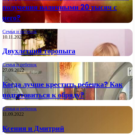
получения наличными 20 тысяч с
него?
Семья и ребенок
10.11.2022
Двухлетний торопыга
Семья и ребенок
27.09.2022
Когда лучше крестить ребенка? Как
подготовиться к обряду?
Семья и ребенок
11.09.2022
Ксения и Дмитрий