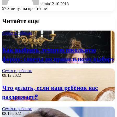
admin
12.10.2018
57
3 минут на прочтение
Читайте еще
Семья и ребенок
08.06.2023
Как выбрать лучшую школьную
форму: советы по правильному выбору
Семья и ребенок
09.12.2022
Что делать, если ваш ребёнок вас
раздражает?
Семья и ребенок
08.12.2022