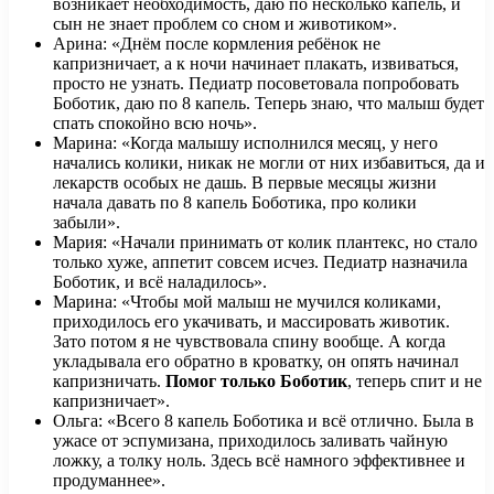
возникает необходимость, даю по несколько капель, и
сын не знает проблем со сном и животиком».
Арина: «Днём после кормления ребёнок не
капризничает, а к ночи начинает плакать, извиваться,
просто не узнать. Педиатр посоветовала попробовать
Боботик, даю по 8 капель. Теперь знаю, что малыш будет
спать спокойно всю ночь».
Марина: «Когда малышу исполнился месяц, у него
начались колики, никак не могли от них избавиться, да и
лекарств особых не дашь. В первые месяцы жизни
начала давать по 8 капель Боботика, про колики
забыли».
Мария: «Начали принимать от колик плантекс, но стало
только хуже, аппетит совсем исчез. Педиатр назначила
Боботик, и всё наладилось».
Марина: «Чтобы мой малыш не мучился коликами,
приходилось его укачивать, и массировать животик.
Зато потом я не чувствовала спину вообще. А когда
укладывала его обратно в кроватку, он опять начинал
капризничать.
Помог только Боботик
, теперь спит и не
капризничает».
Ольга: «Всего 8 капель Боботика и всё отлично. Была в
ужасе от эспумизана, приходилось заливать чайную
ложку, а толку ноль. Здесь всё намного эффективнее и
продуманнее».