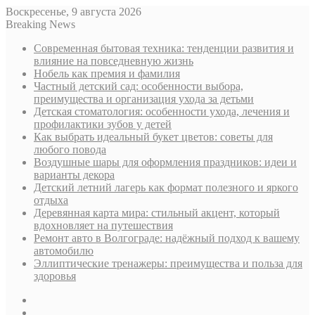
Воскресенье, 9 августа 2026
Breaking News
Современная бытовая техника: тенденции развития и
влияние на повседневную жизнь
Нобель как премия и фамилия
Частный детский сад: особенности выбора,
преимущества и организация ухода за детьми
Детская стоматология: особенности ухода, лечения и
профилактики зубов у детей
Как выбрать идеальный букет цветов: советы для
любого повода
Воздушные шары для оформления праздников: идеи и
варианты декора
Детский летний лагерь как формат полезного и яркого
отдыха
Деревянная карта мира: стильный акцент, который
вдохновляет на путешествия
Ремонт авто в Волгограде: надёжный подход к вашему
автомобилю
Эллиптические тренажеры: преимущества и польза для
здоровья
Sidebar
Случайная