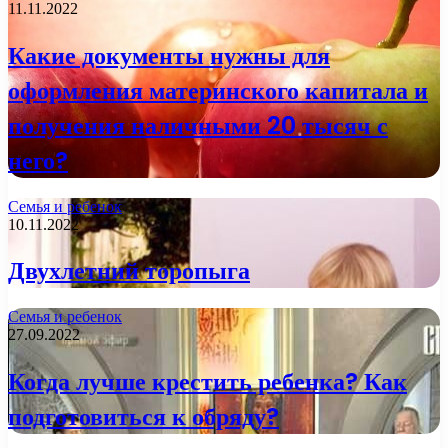
11.11.2022
Какие документы нужны для
оформления материнского капитала и
получения наличными 20 тысяч с
него?
Семья и ребенок
10.11.2022
Двухлетний торопыга
Семья и ребенок
27.09.2022
Когда лучше крестить ребенка? Как
подготовиться к обряду?