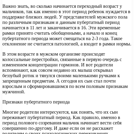
Важно знать, во сколько начинается переходный возраст у
мальчиков, так как именно в этот период ребенок нуждается в
поддержке близких людей. У представителей мужского пола
по различным признакам и данным пубертатный период
начинается в 11 лет и заканчивается в 16. Эти временные
рамки принято считать обобщенными, а начало и конец
пубертатного периода может смещаться на 2-3 года. Такое
отклонение не считается патологией, а входит в рамки нормы.
В этом возрасте в мужском организме происходят
колоссальные перестройки, связанные в первую очередь с
изменением концентрации гормонов. И вот родители
вспоминают, как совсем недавно их малыш открывал
беззубый ротик и тянулся своими маленькими ручками к
запрещенным предметам. А сегодня их сын стал почти
взрослым и сформировавшимся по всем половым признакам
мужчиной.
Признаки пубертатного периода
Многие родители интересуются, как понять, что их сын
переживает пубертатный период. Как правило, именно в
период полового созревания мальчик начинает вести себя
совершенно по-другому. И даже если он не расскажет
родителям о своих психологических переживаниях,