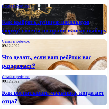
Семья и ребенок
08.06.2023
Как выбрать лучшую школьную
форму: советы по правильному выбору
Семья и ребенок
09.12.2022
Что делать, если ваш ребёнок вас
раздражает?
Семья и ребенок
08.12.2022
Как воспитывать мальчика, когда нет
отца?