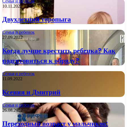
Семья и ребенок
10.11.2022
Двухлетний торопыга
Семья и ребенок
27.09.2022
Когда лучше крестить ребенка? Как
подготовиться к обряду?
Семья и ребенок
11.09.2022
Ксения и Дмитрий
Семья и ребенок
26.08.2022
Переходный возраст у мальчиков: