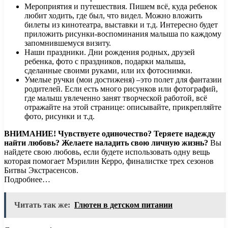
Мероприятия и путешествия. Пишем всё, куда ребенок
любит ходить, где был, что видел. Можно вложить
билеты из кинотеатра, выставки и т.д. Интересно будет
приложить рисунки-воспоминания малыша по каждому
запомнившемуся визиту.
Наши праздники. Дни рождения родных, друзей
ребенка, фото с праздников, подарки малыша,
сделанные своими руками, или их фотоснимки.
Умелые ручки (мои достиженя) –это полет для фантазии
родителей. Если есть много рисунков или фотографий,
где малыш увлеченно занят творческой работой, всё
отражайте на этой странице: описывайте, прикрепляйте
фото, рисунки и т.д.
ВНИМАНИЕ!
Чувствуете одиночество? Теряете надежду
найти любовь? Желаете наладить свою личную жизнь?
Вы
найдете свою любовь, если будете использовать одну вещь
которая помогает Мэрилин Керро, финалистке трех сезонов
Битвы Экстрасенсов.
Подробнее…
Читать так же:
Глютен в детском питании