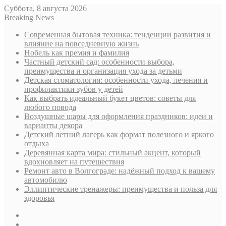
Суббота, 8 августа 2026
Breaking News
Современная бытовая техника: тенденции развития и
влияние на повседневную жизнь
Нобель как премия и фамилия
Частный детский сад: особенности выбора,
преимущества и организация ухода за детьми
Детская стоматология: особенности ухода, лечения и
профилактики зубов у детей
Как выбрать идеальный букет цветов: советы для
любого повода
Воздушные шары для оформления праздников: идеи и
варианты декора
Детский летний лагерь как формат полезного и яркого
отдыха
Деревянная карта мира: стильный акцент, который
вдохновляет на путешествия
Ремонт авто в Волгограде: надёжный подход к вашему
автомобилю
Эллиптические тренажеры: преимущества и польза для
здоровья
Sidebar
Случайная