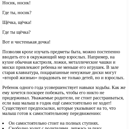
Носик, носик!
Где ты, носик?
Щёчка, щёчка!
Где ты щёчка?
Вот и чистенькая дочка!
Позволяя крохе изучать предметы быта, можно постепенно
вводить его в окружающий мир взрослых. Например, на
кухне обычная кастрюля, ложки, металлические чашки и
миски привлекают ребенка не меньше его игрушек. В зале
старая клавиатура, поцарапанные ненужные диски могут
«второй жизнью» порадовать не только детей, но и взрослых.
Ребенок одного года усовершенствует навыки ходьбы. Как же
ему хочется поскорее побежать, чтобы его никто не
придерживал. Уважаемые родители, не стоит расстраиваться,
если ваш малыш в годик ещё самостоятельно не ходит!
Существуют предпосылки, которые указывают на то, что
малыш готов к самостоятельному передвижению:
Он самостоятельно стоит на полных ступнях.
Свободно ходит с родителями, держась за руку.