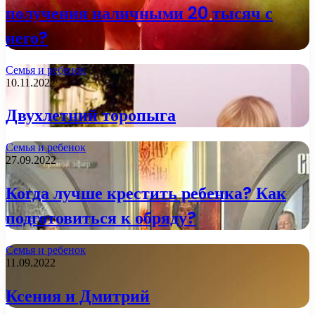
получения наличными 20 тысяч с
него?
Семья и ребенок
10.11.2022
Двухлетний торопыга
Семья и ребенок
27.09.2022
Когда лучше крестить ребенка? Как
подготовиться к обряду?
Семья и ребенок
11.09.2022
Ксения и Дмитрий