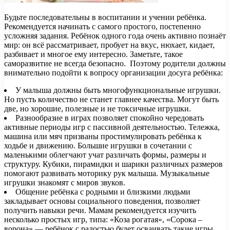
Будьте последовательны в воспитании и учении ребёнка.
Рекомендуется начинать с самого простого, постепенно
усложняя задания. Ребёнок одного года очень активно познаёт
мир: он всё рассматривает, пробует на вкус, нюхает, кидает,
разбивает и многое ему интересно. Заметьте, такое
саморазвитие не всегда безопасно. Поэтому родители должны
внимательно подойти к вопросу организации досуга ребёнка:
У малыша должны быть многофункциональные игрушки.
Но пусть количество не станет главнее качества. Могут быть
две, но хорошие, полезные и не токсичные игрушки.
Разнообразие в играх позволяет спокойно чередовать
активные периоды игр с пассивной деятельностью. Тележка,
машина или мяч призваны простимулировать ребёнка к
ходьбе и движению. Большие игрушки в сочетании с
маленькими облегчают учат различать формы, размеры и
структуру. Кубики, пирамидки и шарики различных размеров
помогают развивать моторику рук малыша. Музыкальные
игрушки знакомят с миров звуков.
Общение ребёнка с родными и близкими людьми
закладывает основы социального поведения, позволяет
получить навыки речи. Мамам рекомендуется изучить
несколько простых игр, типа: «Коза рогатая», «Сорока –
ворона» — ребёнок с радостью будет осваивать такие игры.