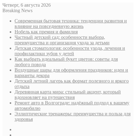
Четверг, 6 августа 2026
Breaking News
Современная бытовая техника: тенденции развития и
влияние на повседневную жизнь
Нобель как премия и фамилия
Частный детский сад: особенности выбора,
преимущества и организация ухода за детьми
Детская стоматология: особенности ухода, лечения и
профилактики зубов у детей
Как выбрать идеальный букет цветов: советы для
любого повода
Воздушные шары для оформления праздников: идеи и
варианты декора
Детский летний лагерь как формат полезного и яркого
отдыха
Деревянная карта мира: стильный акцент, который
вдохновляет на путешествия
Ремонт авто в Волгограде: надёжный подход к вашему
автомобилю
Эллиптические тренажеры: преимущества и польза для
здоровья
Sidebar
Случайная