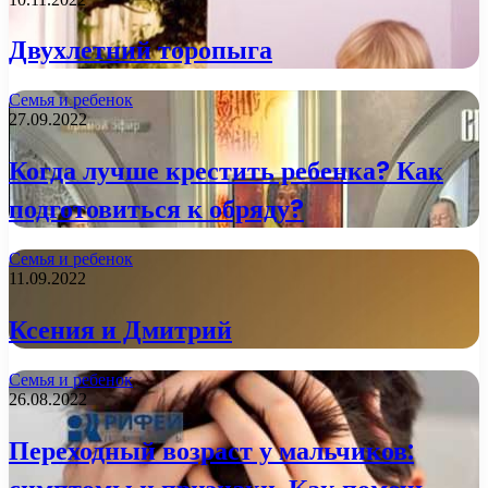
Двухлетний торопыга
Семья и ребенок
27.09.2022
Когда лучше крестить ребенка? Как
подготовиться к обряду?
Семья и ребенок
11.09.2022
Ксения и Дмитрий
Семья и ребенок
26.08.2022
Переходный возраст у мальчиков: