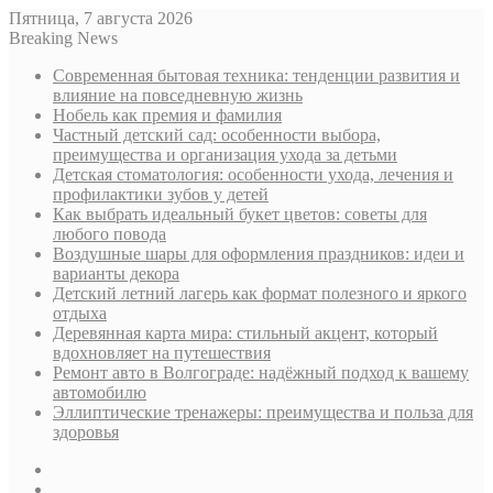
Пятница, 7 августа 2026
Breaking News
Современная бытовая техника: тенденции развития и
влияние на повседневную жизнь
Нобель как премия и фамилия
Частный детский сад: особенности выбора,
преимущества и организация ухода за детьми
Детская стоматология: особенности ухода, лечения и
профилактики зубов у детей
Как выбрать идеальный букет цветов: советы для
любого повода
Воздушные шары для оформления праздников: идеи и
варианты декора
Детский летний лагерь как формат полезного и яркого
отдыха
Деревянная карта мира: стильный акцент, который
вдохновляет на путешествия
Ремонт авто в Волгограде: надёжный подход к вашему
автомобилю
Эллиптические тренажеры: преимущества и польза для
здоровья
Sidebar
Случайная