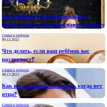
Семья и ребенок
08.06.2023
Как выбрать лучшую школьную
форму: советы по правильному выбору
Семья и ребенок
09.12.2022
Что делать, если ваш ребёнок вас
раздражает?
Семья и ребенок
08.12.2022
Как воспитывать мальчика, когда нет
отца?
Семья и ребенок