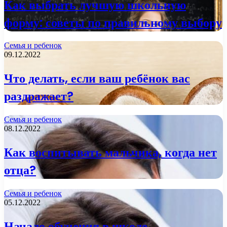
Как выбрать лучшую школьную
форму: советы по правильному выбору
Семья и ребенок
09.12.2022
Что делать, если ваш ребёнок вас
раздражает?
Семья и ребенок
08.12.2022
Как воспитывать мальчика, когда нет
отца?
Семья и ребенок
05.12.2022
Начало обучения в школе