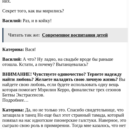
них.
Секрет того, как вы мирились?
Василий:
Раз, и в койку!
Читать так же:
Современное воспитания детей
Катерина:
Вася!
Василий:
А что? Ну ладно, на свадьбе вроде бы раньше
отошла. Кстати, а почему? Вытанцевалась?
ВНИМАНИЕ!
Чувствуете одиночество? Теряете надежду
найти любовь? Желаете наладить свою личную жизнь?
Вы
найдете свою любовь, если будете использовать одну вещь
которая помогает Мэрилин Керро, финалистке трех сезонов
Битвы Экстрасенсов.
Подробнее…
Катерина:
Да, но не только это. Спасибо свидетельнице, что
затащила в танец Но еще был этот странный тамада, который
повязал на нас идиотские пионерские галстуки. Наверное, это
сыграло свою роль в примирении. Тогда мне казалось, что нет