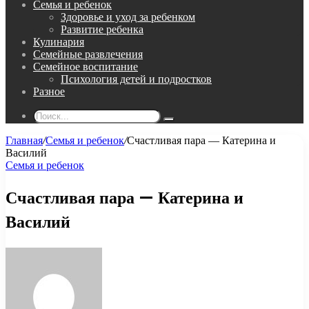
Семья и ребенок
Здоровье и уход за ребенком
Развитие ребенка
Кулинария
Семейные развлечения
Семейное воспитание
Психология детей и подростков
Разное
Поиск...
Главная
/
Семья и ребенок
/
Счастливая пара — Катерина и
Василий
Семья и ребенок
Счастливая пара — Катерина и
Василий