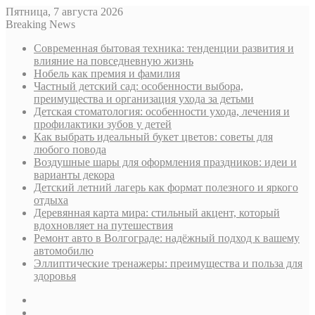
Пятница, 7 августа 2026
Breaking News
Современная бытовая техника: тенденции развития и
влияние на повседневную жизнь
Нобель как премия и фамилия
Частный детский сад: особенности выбора,
преимущества и организация ухода за детьми
Детская стоматология: особенности ухода, лечения и
профилактики зубов у детей
Как выбрать идеальный букет цветов: советы для
любого повода
Воздушные шары для оформления праздников: идеи и
варианты декора
Детский летний лагерь как формат полезного и яркого
отдыха
Деревянная карта мира: стильный акцент, который
вдохновляет на путешествия
Ремонт авто в Волгограде: надёжный подход к вашему
автомобилю
Эллиптические тренажеры: преимущества и польза для
здоровья
Sidebar
Случайная