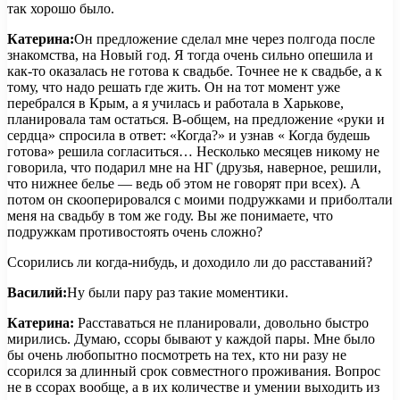
так хорошо было.
Катерина:
Он предложение сделал мне через полгода после
знакомства, на Новый год. Я тогда очень сильно опешила и
как-то оказалась не готова к свадьбе. Точнее не к свадьбе, а к
тому, что надо решать где жить. Он на тот момент уже
перебрался в Крым, а я училась и работала в Харькове,
планировала там остаться. В-общем, на предложение «руки и
сердца» спросила в ответ: «Когда?» и узнав « Когда будешь
готова» решила согласиться… Несколько месяцев никому не
говорила, что подарил мне на НГ (друзья, наверное, решили,
что нижнее белье — ведь об этом не говорят при всех). А
потом он скооперировался с моими подружками и приболтали
меня на свадьбу в том же году. Вы же понимаете, что
подружкам противостоять очень сложно?
Ссорились ли когда-нибудь, и доходило ли до расставаний?
Василий:
Ну были пару раз такие моментики.
Катерина:
Расставаться не планировали, довольно быстро
мирились. Думаю, ссоры бывают у каждой пары. Мне было
бы очень любопытно посмотреть на тех, кто ни разу не
ссорился за длинный срок совместного проживания. Вопрос
не в ссорах вообще, а в их количестве и умении выходить из