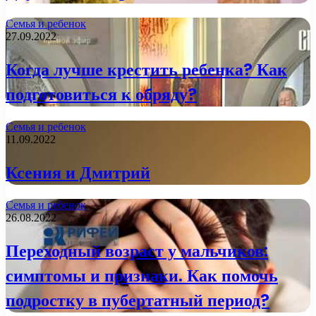
Семья и ребенок
27.09.2022
Когда лучше крестить ребенка? Как
подготовиться к обряду?
Семья и ребенок
11.09.2022
Ксения и Дмитрий
Семья и ребенок
26.08.2022
Переходный возраст у мальчиков:
симптомы и признаки. Как помочь
подростку в пубертатный период?