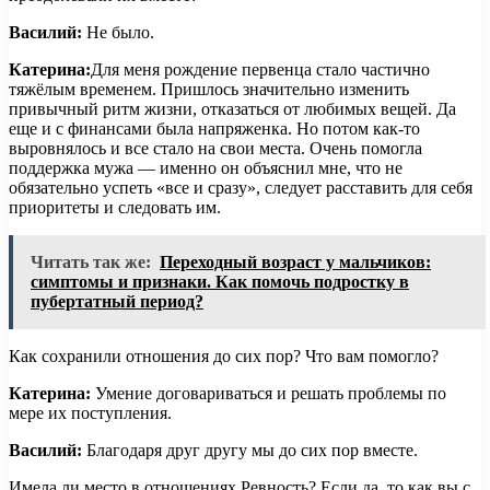
Василий:
Не было.
Катерина:
Для меня рождение первенца стало частично
тяжёлым временем. Пришлось значительно изменить
привычный ритм жизни, отказаться от любимых вещей. Да
еще и с финансами была напряженка. Но потом как-то
выровнялось и все стало на свои места. Очень помогла
поддержка мужа — именно он объяснил мне, что не
обязательно успеть «все и сразу», следует расставить для себя
приоритеты и следовать им.
Читать так же:
Переходный возраст у мальчиков:
симптомы и признаки. Как помочь подростку в
пубертатный период?
Как сохранили отношения до сих пор? Что вам помогло?
Катерина:
Умение договариваться и решать проблемы по
мере их поступления.
Василий:
Благодаря друг другу мы до сих пор вместе.
Имела ли место в отношениях Ревность? Если да, то как вы с