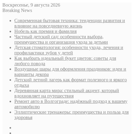
Воскресенье, 9 августа 2026
Breaking News
Современная бытовая техника: тенденции развития и
влияние на повседневную жизнь
Нобель как премия и фамилия
Частный детский сад: особенности выбора,
преимущества и организация ухода за детьми
Детская стоматология: особенности ухода, лечения и
профилактики зубов у детей
Как выбрать идеальный букет цветов: советы для
любого повода
Воздушные шары для оформления праздников: идеи и
варианты декора
Детский летний лагерь как формат полезного и яркого
отдыха
Деревянная карта мира: стильный акцент, который
вдохновляет на путешествия
Ремонт авто в Волгограде: надёжный подход к вашему
автомобилю
Эллиптические тренажеры: преимущества и польза для
здоровья
Sidebar
Случайная