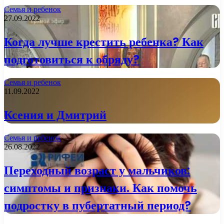
Семья и ребенок
27.09.2022
Когда лучше крестить ребенка? Как
подготовиться к обряду?
Семья и ребенок
11.09.2022
Ксения и Дмитрий
Семья и ребенок
26.08.2022
Переходный возраст у мальчиков:
симптомы и признаки. Как помочь
подростку в пубертатный период?