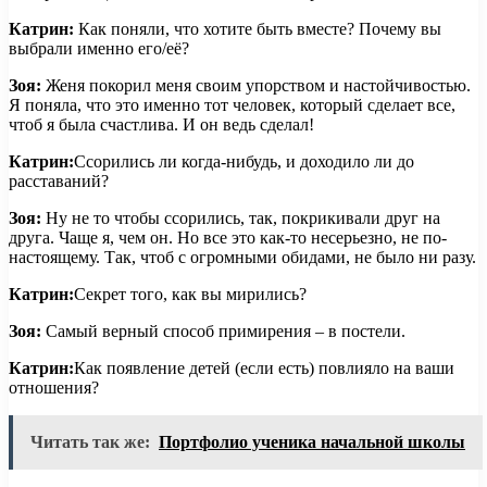
Катрин:
Как поняли, что хотите быть вместе? Почему вы
выбрали именно его/её?
Зоя:
Женя покорил меня своим упорством и настойчивостью.
Я поняла, что это именно тот человек, который сделает все,
чтоб я была счастлива. И он ведь сделал!
Катрин:
Ссорились ли когда-нибудь, и доходило ли до
расставаний?
Зоя:
Ну не то чтобы ссорились, так, покрикивали друг на
друга. Чаще я, чем он. Но все это как-то несерьезно, не по-
настоящему. Так, чтоб с огромными обидами, не было ни разу.
Катрин:
Секрет того, как вы мирились?
Зоя:
Самый верный способ примирения – в постели.
Катрин:
Как появление детей (если есть) повлияло на ваши
отношения?
Читать так же:
Портфолио ученика начальной школы