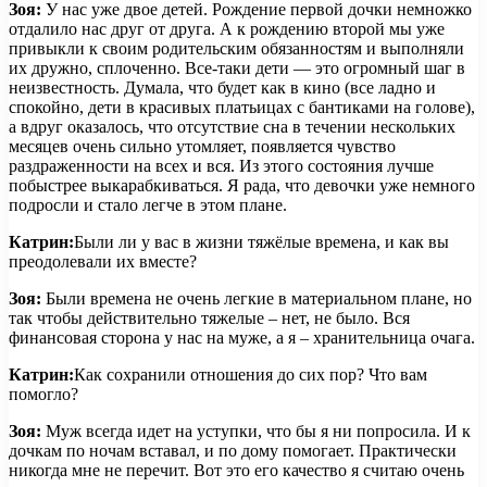
Зоя:
У нас уже двое детей. Рождение первой дочки немножко
отдалило нас друг от друга. А к рождению второй мы уже
привыкли к своим родительским обязанностям и выполняли
их дружно, сплоченно. Все-таки дети — это огромный шаг в
неизвестность. Думала, что будет как в кино (все ладно и
спокойно, дети в красивых платьицах с бантиками на голове),
а вдруг оказалось, что отсутствие сна в течении нескольких
месяцев очень сильно утомляет, появляется чувство
раздраженности на всех и вся. Из этого состояния лучше
побыстрее выкарабкиваться. Я рада, что девочки уже немного
подросли и стало легче в этом плане.
Катрин:
Были ли у вас в жизни тяжёлые времена, и как вы
преодолевали их вместе?
Зоя:
Были времена не очень легкие в материальном плане, но
так чтобы действительно тяжелые – нет, не было. Вся
финансовая сторона у нас на муже, а я – хранительница очага.
Катрин:
Как сохранили отношения до сих пор? Что вам
помогло?
Зоя:
Муж всегда идет на уступки, что бы я ни попросила. И к
дочкам по ночам вставал, и по дому помогает. Практически
никогда мне не перечит. Вот это его качество я считаю очень